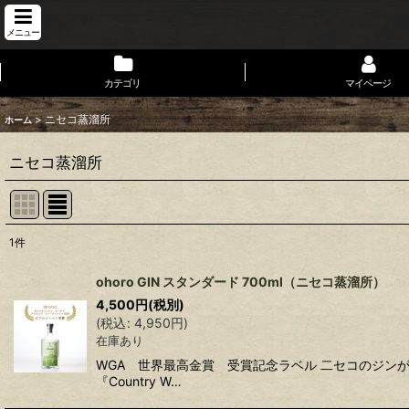
メニュー
カテゴリ
マイページ
>
ニセコ蒸溜所
ホーム
ニセコ蒸溜所
1
件
表示数
:
ohoro GIN スタンダード 700ml（ニセコ蒸溜所）
4,500
円
(税別)
並び順
:
(
税込
:
4,950
円
)
在庫あり
WGA 世界最高金賞 受賞記念ラベル 二セコのジンが
『Country W…