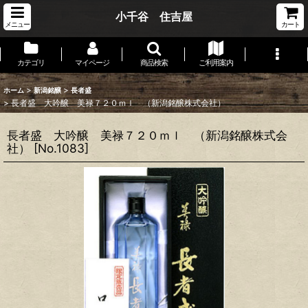
小千谷 住吉屋
メニュー
カート
カテゴリ
マイページ
商品検索
ご利用案内
>
>
ホーム
新潟銘醸
長者盛
>
長者盛 大吟醸 美禄７２０ｍｌ （新潟銘醸株式会社）
長者盛 大吟醸 美禄７２０ｍｌ （新潟銘醸株式会
社）
[
No.1083
]