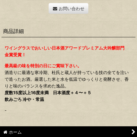
お問い合わせ
商品詳細
ワイングラスでおいしい日本酒アワードプレミアム大吟醸部門
金賞受賞！
最高級の味を特別の日にご賞味下さい。
酒造りに最適な寒冷期、杜氏と蔵人が持っている技の全てを注い
で造ったお酒。厳選した米と水を低温でゆっくりと発酵させ、香
りと味のバランスを求めた逸品。
度数15度以上16度未満 日本酒度＋４〜＋５
飲みごろ 冷や・常温
-
ホーム