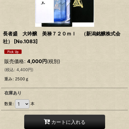
長者盛 大吟醸 美禄７２０ｍｌ （新潟銘醸株式会
社）
[
No.1083
]
販売価格
:
4,000
円
(税別)
(
税込
:
4,400
円
)
重み
:
2500ｇ
在庫あり
数量
:
本
カートに入れる