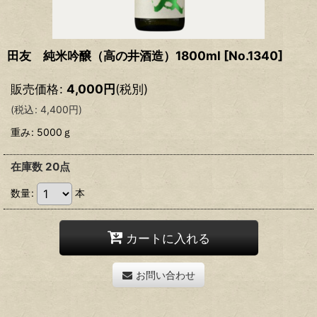
田友 純米吟醸（高の井酒造）1800ml
[
No.1340
]
販売価格
:
4,000
円
(税別)
(
税込
:
4,400
円
)
重み
:
5000ｇ
在庫数 20点
数量
:
本
カートに入れる
お問い合わせ