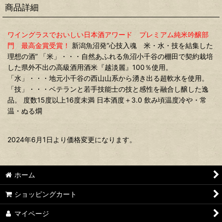
商品詳細
ワイングラスでおいしい日本酒アワード プレミアム純米吟醸部
門 最高金賞受賞！
新潟魚沼発“心技入魂 米・水・技を結集した
理想の酒” 「米」・・・自然あふれる魚沼小千谷の棚田で契約栽培
した県外不出の高級酒用酒米『越淡麗』100％使用。
「水」・・・地元小千谷の西山山系から湧き出る超軟水を使用。
「技」・・・ベテランと若手技能士の技と感性を融合し醸した逸
品。 度数15度以上16度未満 日本酒度＋3.0 飲み頃温度冷や・常
温・ぬる燗
2024年6月1日より価格変更になります。
ホーム
ショッピングカート
マイページ