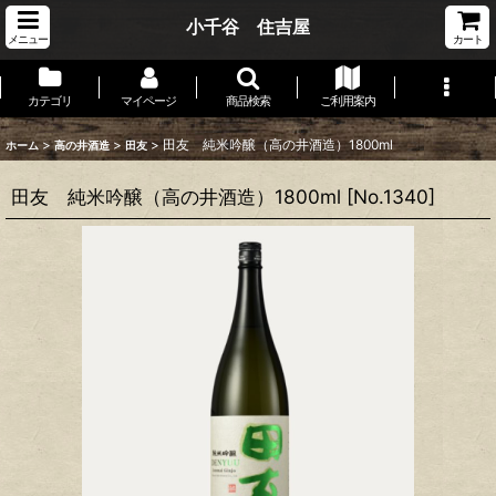
小千谷 住吉屋
メニュー
カート
カテゴリ
マイページ
商品検索
ご利用案内
>
>
>
田友 純米吟醸（高の井酒造）1800ml
ホーム
高の井酒造
田友
田友 純米吟醸（高の井酒造）1800ml
[
No.1340
]