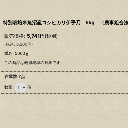
特別栽培米魚沼産コシヒカリ伊乎乃 5kg （農事組合
販売価格
:
5,741
円
(税別)
(
税込
:
6,200
円
)
重み
:
5000ｇ
この商品は軽減税率の対象です。
在庫数 7点
数量
:
個