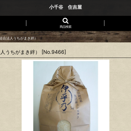
小千谷 住吉屋
商品検索
事組合法人うちがまき絆）
法人うちがまき絆）
[
No.9466
]