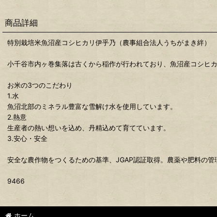
商品詳細
特別栽培米魚沼産コシヒカリ伊乎乃（農事組合法人うちがまき絆）
小千谷市内ヶ巻集落は古くから稲作が行われており、魚沼産コシヒ
お米の3つのこだわり
1.水
魚沼北部のミネラル豊富な雪解け水を使用しています。
2.熱意
生産者の熱い想いを込め、丹精込めて育てています。
3.安心・安全
安全な農作物をつくるための基準、JGAP認証取得。農薬や肥料の
9466
ホーム