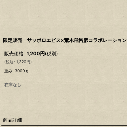
限定販売 サッポロエビス×荒木飛呂彦コラボレーション
販売価格
:
1,200
円
(税別)
(
税込
:
1,320
円
)
重み
:
3000ｇ
在庫なし
商品詳細