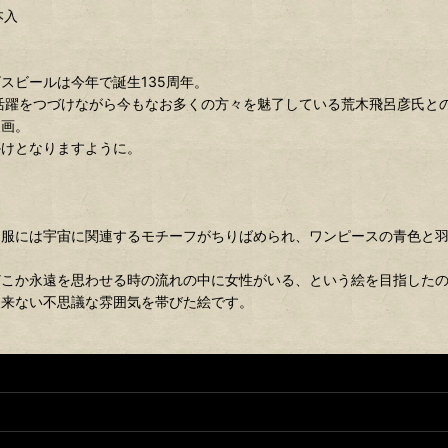
本入
スビールは今年で誕生135周年。
活躍をつづけながら今もなお多くの方々を魅了している荒木飛呂彦氏と
人画。
かけとなりますように。
。服には宇宙に関連するモチーフがちりばめられ、ワンピースの青色と
どこか永遠を思わせる時の流れの中に女性がいる、という絵を目指した
出来ない不思議な雰囲気を帯びた絵です。