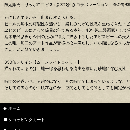
限定販売 サッポロエビス×荒木飛呂彦コラボレーション 350缶6
たのしんでるから、世界は変えられる。
ビールの無限の可能性を追求し、楽しみながら挑戦を重ねてきたヱビ
ヱビスビールにとって節目の年である本年、40年以上漫画家として
荒木飛呂彦氏が今回のために特別に描き下ろしたヱビスビールの美
この唯一無二のアート作品が皆様の心を満たし、いい顔になるきっ
さぁ、いい顔でいきましょう。
350缶デザイン【ムーンライトロケット】
描かれているのは、地平線を思わせる湾由を描いた砂地に佇む女性
時間の経過が見える絵ではなく、その時間で止まっているような、
そして過去なのか、現在なのか。空間としても時間としても同定が
ホーム
ショッピングカート