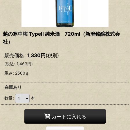
越の寒中梅 TypeII 純米酒 720ml（新潟銘醸株式会
社）
販売価格
:
1,330
円
(税別)
(
税込
:
1,463
円
)
重み
:
2500ｇ
在庫あり
数量
:
本
カートに入れる