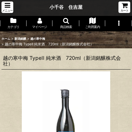
小千谷 住吉屋
メニュー
カート
カテゴリ
マイページ
商品検索
ご利用案内
>
>
ホーム
新潟銘醸
越の寒中梅
>
越の寒中梅 TypeII 純米酒 720ml（新潟銘醸株式会社）
越の寒中梅 TypeII 純米酒 720ml（新潟銘醸株式会
社）